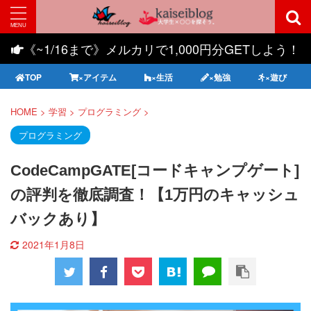
《~1/16まで》メルカリで1,000円分GETしよう！
TOP
×アイテム
×生活
×勉強
×遊び
HOME
>
学習
>
プログラミング
>
プログラミング
CodeCampGATE[コードキャンプゲート]
の評判を徹底調査！【1万円のキャッシュ
バックあり】
2021年1月8日