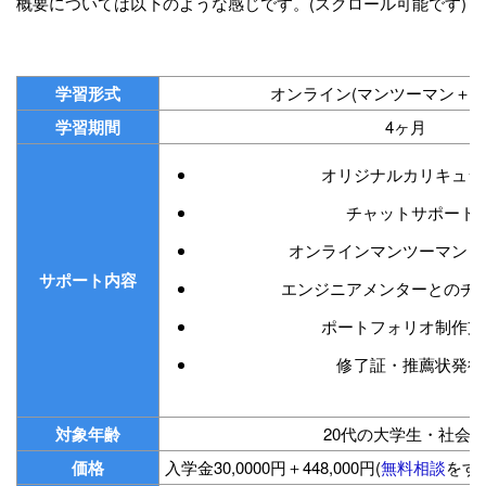
概要については以下のような感じです。(スクロール可能です)
学習形式
オンライン(マンツーマン＋チ
学習期間
4ヶ月
オリジナルカリキュラ
チャットサポート
オンラインマンツーマンレ
サポート内容
エンジニアメンターとのチ
ポートフォリオ制作支
修了証・推薦状発行
対象年齢
20代の大学生・社会
価格
入学金30,0000円＋448,000円(
無料相談
をす