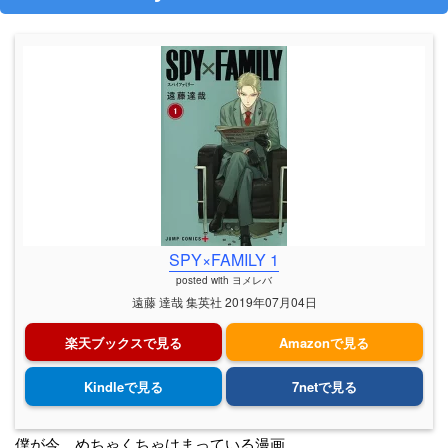
SPY×FAMILY 1
posted with
ヨメレバ
遠藤 達哉 集英社 2019年07月04日
楽天ブックスで見る
Amazonで見る
Kindleで見る
7netで見る
僕が今、めちゃくちゃはまっている漫画。