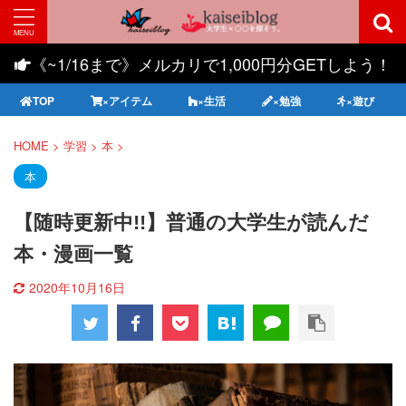
《~1/16まで》メルカリで1,000円分GETしよう！
TOP
×アイテム
×生活
×勉強
×遊び
HOME
>
学習
>
本
>
本
【随時更新中!!】普通の大学生が読んだ
本・漫画一覧
2020年10月16日