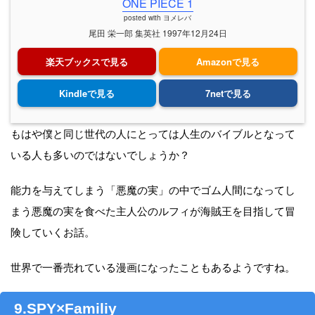
ONE PIECE 1
posted with
ヨメレバ
尾田 栄一郎 集英社 1997年12月24日
楽天ブックスで見る
Amazonで見る
Kindleで見る
7netで見る
もはや僕と同じ世代の人にとっては人生のバイブルとなって
いる人も多いのではないでしょうか？
能力を与えてしまう「悪魔の実」の中でゴム人間になってし
まう悪魔の実を食べた主人公のルフィが海賊王を目指して冒
険していくお話。
世界で一番売れている漫画になったこともあるようですね。
9.SPY×Familiy