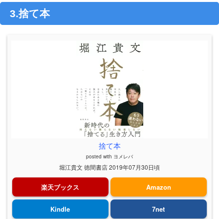
3.捨て本
捨て本
posted with
ヨメレバ
堀江貴文 徳間書店 2019年07月30日頃
楽天ブックス
Amazon
Kindle
7net