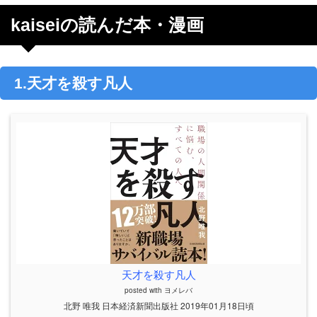
kaiseiの読んだ本・漫画
1.天才を殺す凡人
天才を殺す凡人
posted with
ヨメレバ
北野 唯我 日本経済新聞出版社 2019年01月18日頃