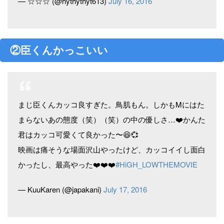
— ☆☆☆ (@hythythyt613)
July 16, 2016
②臣くんかっこいい
まじ臣くんカッコ良すぎた。鳥肌もん。しかもMにはた
まらないあの態度（笑）（笑）の中の優しさ…❤️かんた
君はカッコ可愛くて良かった〜😆💞
映画は痛そうな場面沢山やったけど、カッコイイし面白
かったし、最高やった❤️❤️❤️
#HiGH_LOWTHEMOVIE
— KuuKaren (@japakani)
July 17, 2016