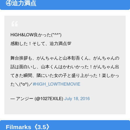
④迫力満点
HiGH&LOW良かった(*^^*)
感動した！そして、迫力満点💯
舞台挨拶も、がんちゃんと山本彰吾くん。がんちゃんの
話は面白いし、山本くんはかわいかった！がんちゃん出
てきた瞬間、隣にいた女の子と盛り上がった！楽しかっ
た＼(^o^)／
#HiGH_LOWTHEMOVIE
— アンジー (@1027EXILE)
July 18, 2016
Filmarks《3.5》