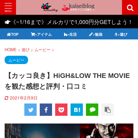
《~1/16まで》メルカリで1,000円分GETしよう！
TOP
×アイテム
×生活
×勉強
×遊び
HOME
>
遊び
>
ムービー
>
ムービー
【カッコ良き】HiGH&LOW THE MOVIE
を観た感想と評判・口コミ
2021年2月9日