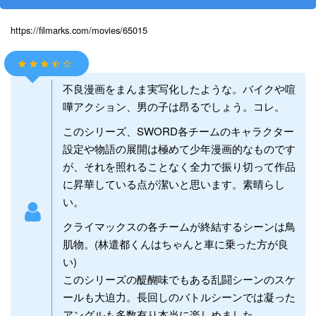
https://filmarks.com/movies/65015
不良漫画をまんま実写化したような。バイクや喧
嘩アクション、男の子は昂るでしょう。コレ。
このシリーズ、SWORD各チームのキャラクター
設定や物語の展開は極めて少年漫画的なものです
が、それを照れることなく全力で振り切って作品
に昇華している点が潔いと思います。素晴らし
い。
クライマックスの各チームが終結するシーンは鳥
肌物。(林遣都くんはちゃんと車に乗った方が良
い)
このシリーズの醍醐味でもある乱闘シーンのスケ
ールも大迫力。長回しのバトルシーンでは凝った
アングルも多数有り本当に楽しめました。