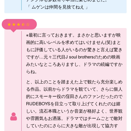
「 ムゲンは仲間を見捨てねえ 」
※最初に言っておきます。まさかと思いますが映
画的に高いレベルを求めてはいけません(笑)まと
もに評価している人がいるのが驚きと言えば驚き
ですが…元々三代目J soul brothersのための映画
みたいなところありますし、ドラマの続編ですか
らね。
と、以上のことを踏まえた上で観たら充分楽しめ
る作品。以前からドラマを観ていて、さらに個人
的にスモーキー役の窪田さんのファンだったので
RUDEBOYSを目立って取り上げてくれたのは嬉
しい。流石本職というか音楽が格好よく、世界観
や雰囲気もお洒落。ドラマではチームごとで敵対
していたのにさらに大きな敵が出現して協力す