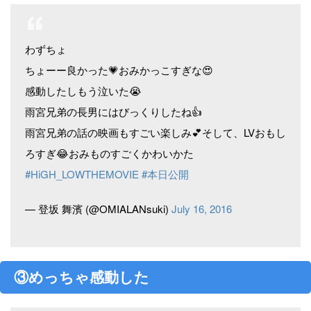
わずちょ
ちょーー良かった💗おみかっこすぎな😍
感動したしもう泣いた😭
雨宮兄弟の長男にはびっくりしたね👍
雨宮兄弟の話の映画もすごい楽しみ💕そして、LVおもし
ろすぎ😂おみものすごくかわいかた
#HiGH_LOWTHEMOVIE
#本日公開
— 登坂 舞濱 (@OMIALANsuki)
July 16, 2016
③めっちゃ感動した