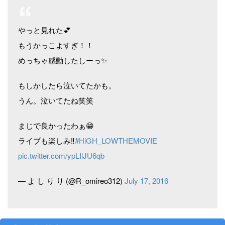
やっと見れた💕
もうかっこよすぎ！！
めっちゃ感動したしーっ✨
もしかしたら泣いてたかも。
うん。泣いてたね笑笑
まじで良かったわぁ😁
ライブも楽しみ‼
#HiGH_LOWTHEMOVIE
pic.twitter.com/ypLIlJU6qb
— よ し り り (@R_omireo312)
July 17, 2016