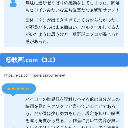
無駄に進研ゼミばりの感動をしてしまった。闇落
ちヒロインみたいな立ち位置だなぁ琥珀サァン！
団体（？）が出てきすぎてよく分からなかった…
が不良バトルはまぁ面白い。パルクールしてる人
がいたように思うけど、草野球にプロが混じった
感があった。
⑥映画.com《3.1》
https://eiga.com/movie/82706/review/
ハイローの世界観を理解しハマる前の自分がこの
映画を見たらクソクソと言っていることであろ
う。だが僕は少し努力をした。設定を知り、映画
を違う角度から見る。。作品において内容が無い
というのはキツイことかもしれない。でも物事を