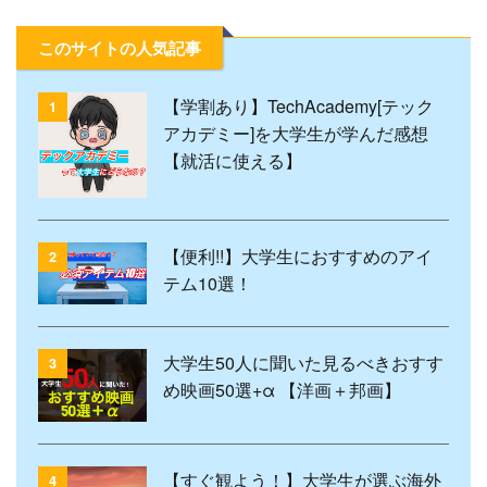
このサイトの人気記事
【学割あり】TechAcademy[テック
1
アカデミー]を大学生が学んだ感想
【就活に使える】
【便利!!】大学生におすすめのアイ
2
テム10選！
大学生50人に聞いた見るべきおすす
3
め映画50選+α 【洋画＋邦画】
【すぐ観よう！】大学生が選ぶ海外
4