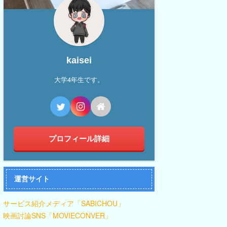
kaisei
大学4年生です。
プロフィール詳細
運営サイト
サービス紹介メディア「SABICHOU」
映画討論SNS「MOVIECONVER」