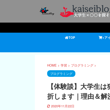
TOP
×ア
HOME
>
学習
>
プログラミング
>
プログラミング
【体験談】大学生は
折します｜理由＆解
2020年11月22日