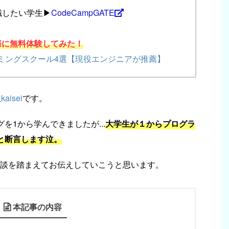
したい学生▶︎
CodeCampGATE
際に無料体験してみた！
ミングスクール4選【現役エンジニアが推薦】
生
kaisei
です。
を1から学んできましたが...
大学生が１からプログラ
ると断言します泣。
談を踏まえてお伝えしていこうと思います。
本記事の内容