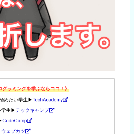
ログラミングを学ぶならココ！》
極めたい学生▶︎
TechAcademy
学生▶︎
テックキャンプ
︎
CodeCamp
︎
ウェブカツ