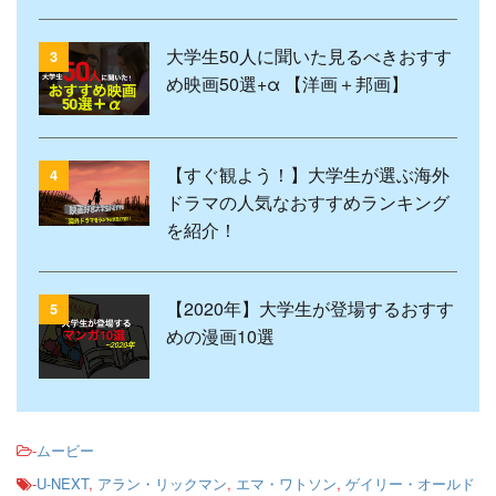
大学生50人に聞いた見るべきおすす
3
め映画50選+α 【洋画＋邦画】
【すぐ観よう！】大学生が選ぶ海外
4
ドラマの人気なおすすめランキング
を紹介！
【2020年】大学生が登場するおすす
5
めの漫画10選
-
ムービー
-
U-NEXT
,
アラン・リックマン
,
エマ・ワトソン
,
ゲイリー・オールド