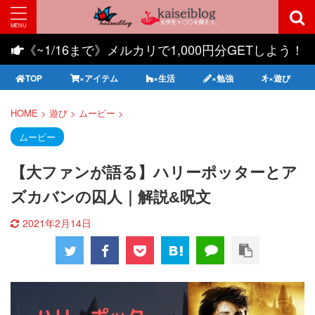
《~1/16まで》メルカリで1,000円分GETしよう！
TOP
×アイテム
×生活
×勉強
×遊び
HOME
>
遊び
>
ムービー
>
ムービー
【大ファンが語る】ハリーポッターとア
ズカバンの囚人｜解説&呪文
2021年2月14日