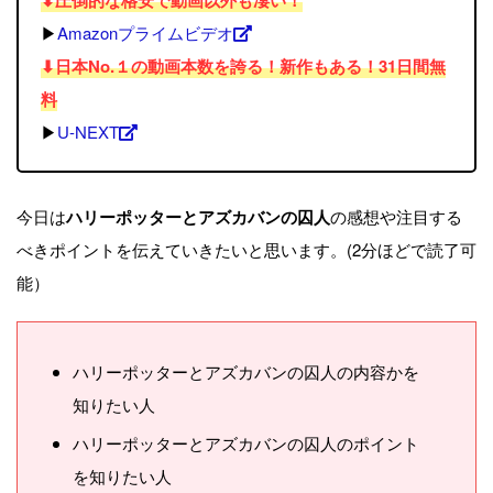
⬇︎圧倒的な格安で動画以外も凄い！
▶︎
Amazonプライムビデオ
⬇︎日本No.１の動画本数を誇る！新作もある！31日間無
料
▶︎
U-NEXT
今日は
ハリーポッターとアズカバンの囚人
の感想や注目する
べきポイントを伝えていきたいと思います。(2分ほどで読了可
能）
ハリーポッターとアズカバンの囚人の内容かを
知りたい人
ハリーポッターとアズカバンの囚人のポイント
を知りたい人