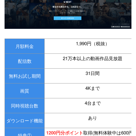
1,990円（税抜）
月額料金
21万本以上の動画作品見放題
配信数
31日間
無料お試し期間
4Kまで
画質
4台まで
同時視聴台数
あり
ダウンロード機能
1200円分ポイント
取得(無料体験中は600円分
特典①