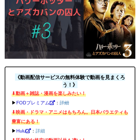
《動画配信サービスの無料体験で動画を見まくろ
う！》
⬇︎動画＋雑誌・漫画を楽しみたい！
▶︎
FODプレミアム
：
詳細
⬇︎映画・ドラマ・アニメはもちろん。日本バラエティも
豊富にある！
▶︎
Hulu
：
詳細