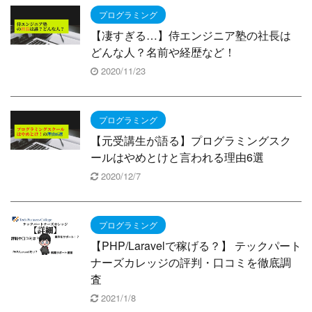
プログラミング
【凄すぎる…】侍エンジニア塾の社長は
どんな人？名前や経歴など！
2020/11/23
プログラミング
【元受講生が語る】プログラミングスク
ールはやめとけと言われる理由6選
2020/12/7
プログラミング
【PHP/Laravelで稼げる？】 テックパート
ナーズカレッジの評判・口コミを徹底調
査
2021/1/8