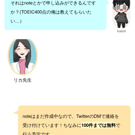
それはnoteとかで申し込みができるんです
か？(TOEIC400点の俺は教えてもらいた
い…）
kaisei
リカ先生
noteはまだ作成中なので、TwitterのDMで連絡を
受け付けています！ちなみに
100件までは無料
で
行う予定です。