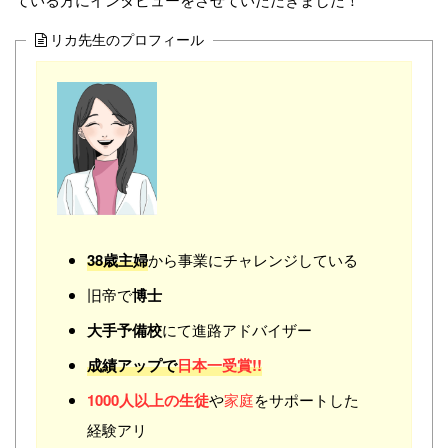
リカ先生のプロフィール
38歳主婦
から事業にチャレンジしている
旧帝で
博士
大手予備校
にて進路アドバイザー
成績アップで
日本一受賞!!
1000人以上の生徒
や
家庭
をサポートした
経験アリ